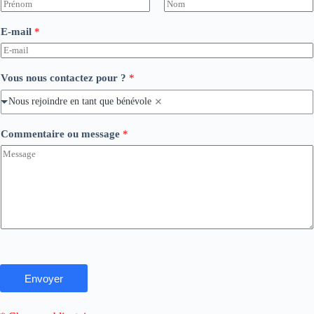
P
N
r
o
E-mail
*
é
m
n
o
m
Vous nous contactez pour ?
*
Nous rejoindre en tant que bénévole
Commentaire ou message
*
Envoyer