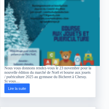
Nous vous donnons rendez-vous le 23 novembre pour la
nouvelle édition du marché de Noël et bourse aux jouets
/ puériculture 2025 au gymnase du Bicheret à Chessy.
Si vous…
Lire la suite
Marché
de
noël
et
bourse