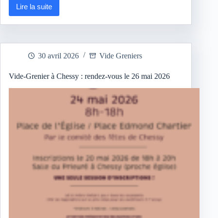
Lire la suite
Feux
de
la
Saint-
Jean
2026
30 avril 2026
Vide Greniers
à
Chessy
–
Vide-Grenier à Chessy : rendez-vous le 26 mai 2026
Samedi
27
juin