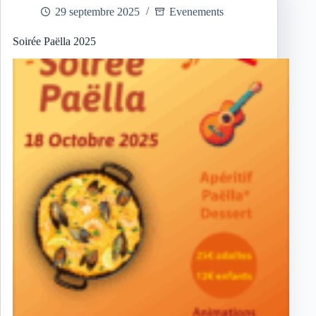
aux
29 septembre 2025
Evenements
jouets
/
puériculture
Soirée Paëlla 2025
2025