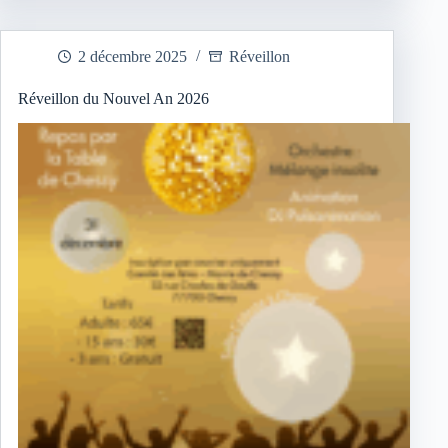
et
Chandeleur
à
2 décembre 2025
Réveillon
Chessy
Réveillon du Nouvel An 2026