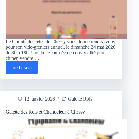
Le Comité des fêtes de Chessy vous donne rendez-vous
pour son vide-greniers annuel, le dimanche 24 mai 2026,
de 8h à 18h. Une belle journée de convivialité pour
chiner, vendre,…
Lire la suite
Vide-
Grenier
à
Chessy
:
rendez-
12 janvier 2026
Galette Rois
vous
le
26
Galette des Rois et Chandeleur à Chessy
mai
2026