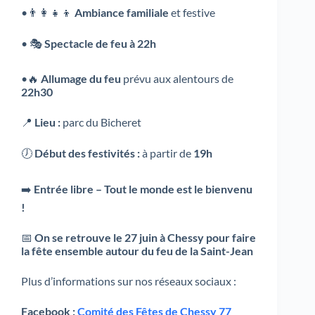
•👨‍👩‍👧‍👦
Ambiance familiale
et festive
• 🎭
Spectacle de feu à 22h
•🔥
Allumage du feu
prévu aux alentours de
22h30
📍
Lieu :
parc du Bicheret
🕖
Début des festivités :
à partir de
19h
➡️
Entrée libre – Tout le monde est le bienvenu
!
📅
On se retrouve le 27 juin à Chessy pour faire
la fête ensemble autour du feu de la Saint-Jean
Plus d’informations sur nos réseaux sociaux :
Facebook :
Comité des Fêtes de Chessy 77