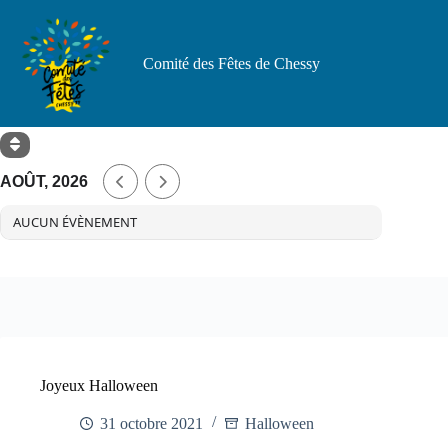
Passer
au
contenu
Comité des Fêtes de Chessy
AOÛT, 2026
AUCUN ÉVÈNEMENT
Joyeux Halloween
31 octobre 2021
Halloween