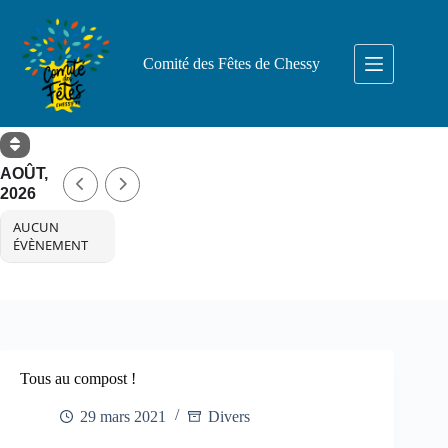
Passer
au
contenu
Comité des Fêtes de Chessy
AOÛT,
2026
AUCUN
ÉVÈNEMENT
Tous au compost !
29 mars 2021
Divers