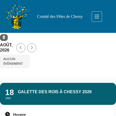
Passer
au
contenu
Comité des Fêtes de Chessy
AOÛT,
2026
AUCUN
ÉVÈNEMENT
18
GALETTE DES ROIS À CHESSY 2026
JAN
Horaire