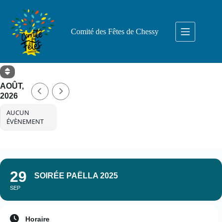
Passer
au
contenu
Comité des Fêtes de Chessy
AOÛT,
2026
AUCUN
ÉVÈNEMENT
29
SOIRÉE PAËLLA 2025
SEP
Horaire