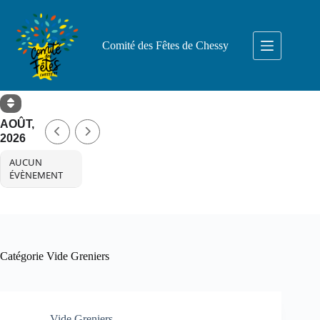
Passer
au
contenu
Comité des Fêtes de Chessy
AOÛT,
2026
AUCUN
ÉVÈNEMENT
Catégorie
Vide Greniers
Vide Greniers